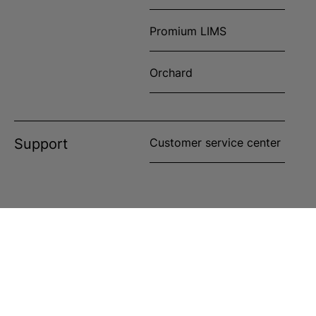
Promium LIMS
Orchard
Support
Customer service center