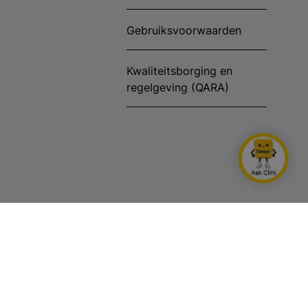
Gebruiksvoorwaarden
Kwaliteitsborging en
regelgeving (QARA)