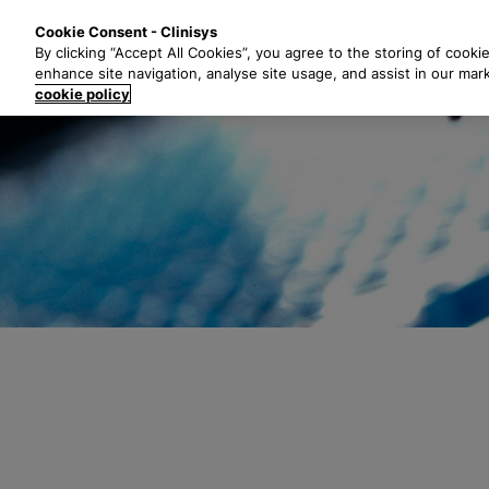
G
Oplossingen
Indust
Cookie Consent - Clinisys
a
By clicking “Accept All Cookies”, you agree to the storing of cooki
n
enhance site navigation, analyse site usage, and assist in our mar
a
cookie policy
a
r
h
o
o
f
d
t
e
k
s
t