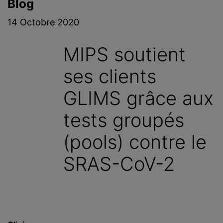
Blog
c
i
14 Octobre 2020
p
a
MIPS soutient
l
ses clients
GLIMS grâce aux
tests groupés
(pools) contre le
SRAS-CoV-2