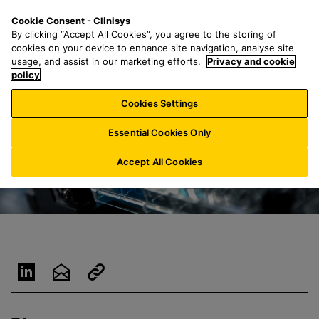
P
S
M
Cookie Consent - Clinisys
BE/
FR
a
e
e
By clicking “Accept All Cookies”, you agree to the storing of
s
a
n
cookies on your device to enhance site navigation, analyse site
s
r
u
usage, and assist in our marketing efforts.
Privacy and cookie
e
policy
c
r
h
Cookies Settings
a
f
u
o
Essential Cookies Only
c
r
o
:
Accept All Cookies
n
t
e
n
u
p
r
i
n