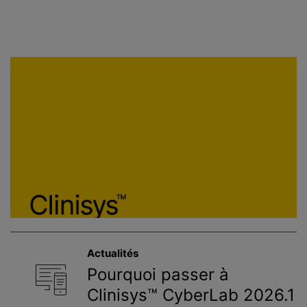
Industrie
Réinitialiser
Eau
Environnement
Nourriture et boissons
Santé publique
Sciences des cultures
Actualités
Services contractuels
Pourquoi passer à
Clinisys™ CyberLab 2026.1
Soins de santé