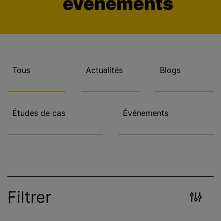
événements
c
i
p
a
l
Tous
Actualités
Blogs
Études de cas
Événements
Filtrer