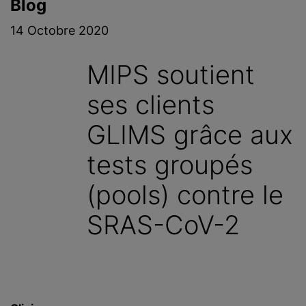
Blog
c
i
14 Octobre 2020
p
a
MIPS soutient
l
ses clients
GLIMS grâce aux
tests groupés
(pools) contre le
SRAS-CoV-2