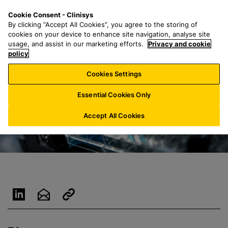
P
S
M
Cookie Consent - Clinisys
CH/
FR
a
e
e
By clicking “Accept All Cookies”, you agree to the storing of
s
a
n
cookies on your device to enhance site navigation, analyse site
s
r
u
usage, and assist in our marketing efforts.
Privacy and cookie
e
policy
c
r
h
Cookies Settings
a
f
u
o
Essential Cookies Only
c
r
o
:
Accept All Cookies
n
t
e
n
u
p
r
i
n