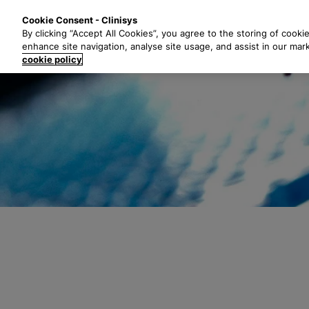
P
Solutions
Secte
Cookie Consent - Clinisys
a
By clicking “Accept All Cookies”, you agree to the storing of cooki
s
enhance site navigation, analyse site usage, and assist in our mar
s
cookie policy
e
r
a
u
c
o
n
t
e
n
u
p
r
i
n