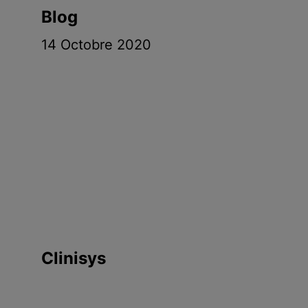
c
Blog
i
14 Octobre 2020
p
a
l
Clinisys