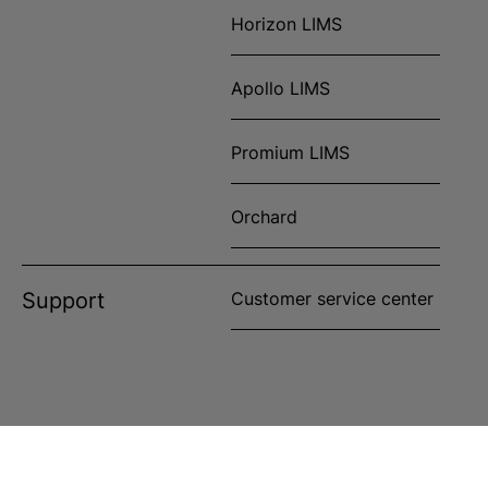
Horizon LIMS
Apollo LIMS
Promium LIMS
Orchard
Support
Customer service center