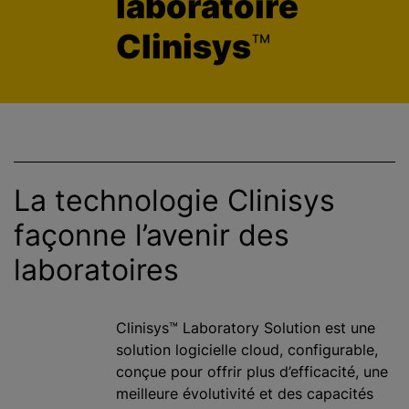
laboratoire
c
Clinisys
™
i
p
a
l
La technologie Clinisys
façonne l’avenir des
laboratoires
Clinisys™ Laboratory Solution est une
solution logicielle cloud, configurable,
conçue pour offrir plus d’efficacité, une
meilleure évolutivité et des capacités