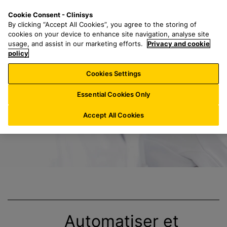
P
S
M
Cookie Consent - Clinisys
LU/
FR
a
e
e
By clicking “Accept All Cookies”, you agree to the storing of
s
a
n
cookies on your device to enhance site navigation, analyse site
s
r
u
usage, and assist in our marketing efforts.
Privacy and cookie
End-to-End-Lösun
e
policy
c
r
h
Cookies Settings
a
f
u
o
Essential Cookies Only
c
r
o
:
Accept All Cookies
n
t
e
n
u
p
r
i
Automatiser et
n