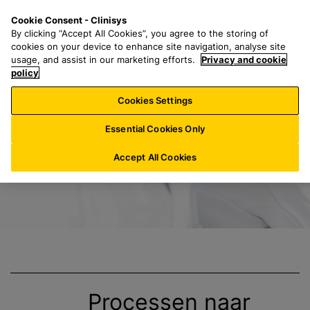
G
S
M
Cookie Consent - Clinisys
BE/
NL
a
e
e
By clicking “Accept All Cookies”, you agree to the storing of
n
a
n
cookies on your device to enhance site navigation, analyse site
a
r
u
usage, and assist in our marketing efforts.
Privacy and cookie
End-to-End-Lösun
a
policy
c
r
h
Cookies Settings
h
f
o
o
Essential Cookies Only
o
r
f
:
Accept All Cookies
d
t
e
k
s
t
Processen naar