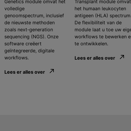
Genetics module omvat het
Transplant module omvat
volledige
het humaan leukocyten
genoomspectrum, inclusief
antigeen (HLA) spectrum
de nieuwste methoden
De flexibiliteit van de
zoals next-generation
module laat u toe uw eig
sequencing (NGS). Onze
workflows te bewerken e
software creëert
te ontwikkelen.
geïntegreerde, digitale
workflows.
Lees er alles over
Lees er alles over