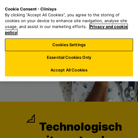
G
S
M
Cookie Consent - Clinisys
BE/
NL
a
e
e
By clicking “Accept All Cookies”, you agree to the storing of
n
a
n
cookies on your device to enhance site navigation, analyse site
a
r
u
usage, and assist in our marketing efforts.
Privacy and cookie
a
policy
c
r
h
Cookies Settings
h
f
o
o
Essential Cookies Only
o
r
f
:
Accept All Cookies
d
t
e
k
s
t
Technologisch