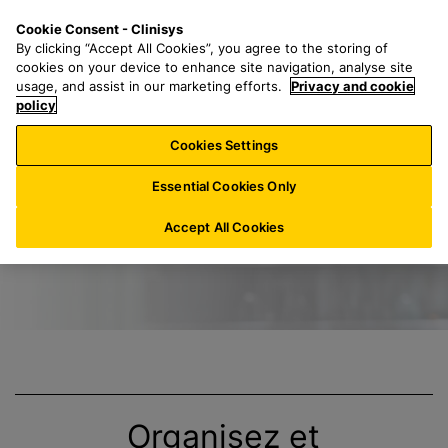
P
S
M
Cookie Consent - Clinisys
LU/
FR
a
e
e
By clicking “Accept All Cookies”, you agree to the storing of
s
a
n
cookies on your device to enhance site navigation, analyse site
s
r
u
usage, and assist in our marketing efforts.
Privacy and cookie
Clinisys GLIMS G
e
policy
c
r
h
Cookies Settings
a
f
u
o
Essential Cookies Only
c
r
o
:
Accept All Cookies
n
t
e
n
u
p
r
i
Organisez et
n