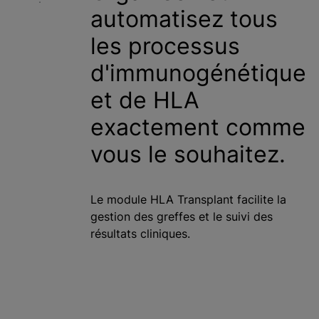
automatisez tous
c
i
les processus
p
a
d'immunogénétique
l
et de HLA
exactement comme
vous le souhaitez.
Le module HLA Transplant facilite la
gestion des greffes et le suivi des
résultats cliniques.