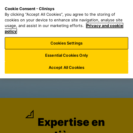
P
S
M
Cookie Consent - Clinisys
LU/
FR
a
e
e
By clicking “Accept All Cookies”, you agree to the storing of
s
a
n
cookies on your device to enhance site navigation, analyse site
s
r
u
usage, and assist in our marketing efforts.
Privacy and cookie
e
policy
c
r
h
Cookies Settings
a
f
u
o
Essential Cookies Only
c
r
o
:
Accept All Cookies
n
t
e
n
u
p
r
Expertise en
i
n