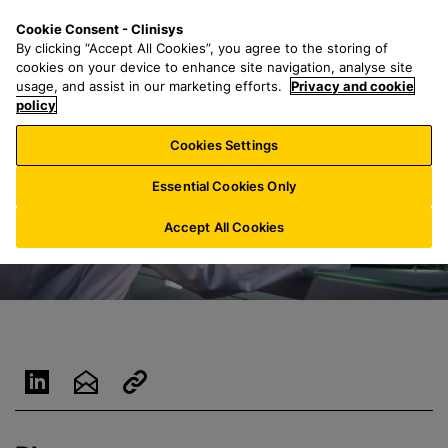
Z
S
M
Cookie Consent - Clinisys
AT/
DE
u
e
e
By clicking “Accept All Cookies”, you agree to the storing of
m
a
n
cookies on your device to enhance site navigation, analyse site
H
r
u
usage, and assist in our marketing efforts.
Privacy and cookie
a
policy
c
u
h
Cookies Settings
p
f
t
o
Essential Cookies Only
i
r
n
:
Accept All Cookies
h
a
l
t
s
p
r
i
n