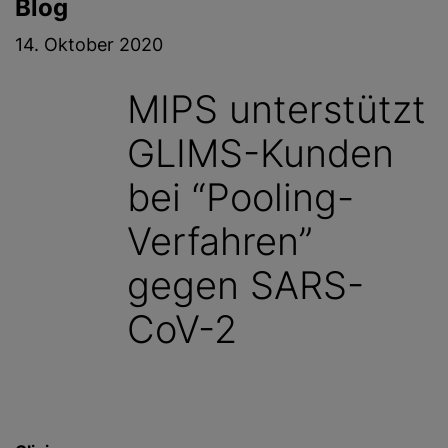
Blog
g
e
14. Oktober 2020
n
MIPS unterstützt
GLIMS-Kunden
bei “Pooling-
Verfahren”
gegen SARS-
CoV-2