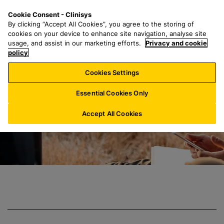
Z
S
M
Cookie Consent - Clinisys
AT/
DE
u
e
e
By clicking “Accept All Cookies”, you agree to the storing of
m
a
n
cookies on your device to enhance site navigation, analyse site
H
r
u
usage, and assist in our marketing efforts.
Privacy and cookie
Verbesserung der
a
policy
c
u
h
Cookies Settings
p
f
t
o
Essential Cookies Only
i
r
n
:
Accept All Cookies
h
a
l
t
s
p
r
i
n