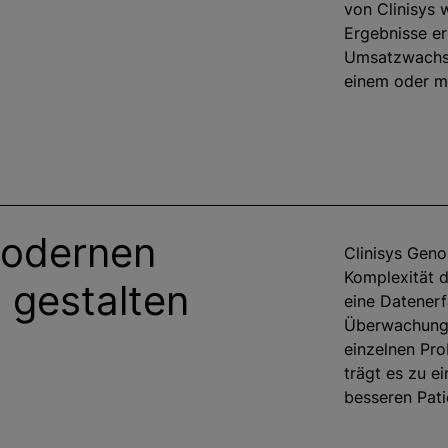
von Clinisys 
Ergebnisse erz
Umsatzwachst
einem oder m
modernen
Clinisys Geno
Komplexität d
 gestalten
eine Datenerf
Überwachung d
einzelnen Pro
trägt es zu e
besseren Pati