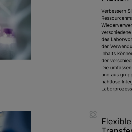
Verbessern Si
Ressourcenma
Wiederverwen
verschiedene
des Laborwor
der Verwendu
Inhalts könn
der verschie
Die umfassen
und aus grupp
nahtlose Inte
Laborprozess
Flexible
Transfe