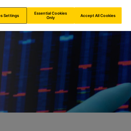
e
AT/
DE
Suche
Essential Cookies
s Settings
Accept All Cookies
Only