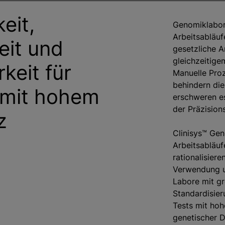
eit,
Genomiklabor
Arbeitsabläu
eit und
gesetzliche A
gleichzeitig
keit für
Manuelle Proz
behindern die
mit hohem
erschweren es
der Präzisions
z
Clinisys™ Ge
Arbeitsabläu
rationalisier
Verwendung un
Labore mit gr
Standardisier
Tests mit hoh
genetischer D