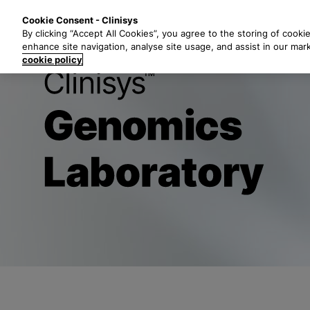
Z
Lösungen
B
Cookie Consent - Clinisys
u
By clicking “Accept All Cookies”, you agree to the storing of cooki
m
enhance site navigation, analyse site usage, and assist in our mar
H
cookie policy
a
Clinisys Geno
u
p
t
i
n
h
a
l
t
s
p
r
i
n