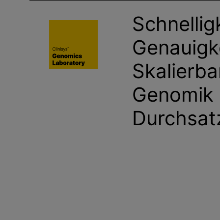
g
Schnelligk
e
n
Genauigk
Skalierbar
Genomik 
Durchsat