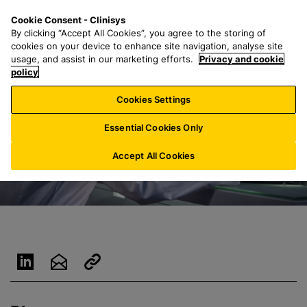
Z
S
M
Cookie Consent - Clinisys
DE/
DE
u
e
e
By clicking “Accept All Cookies”, you agree to the storing of
m
a
n
cookies on your device to enhance site navigation, analyse site
H
r
u
usage, and assist in our marketing efforts.
Privacy and cookie
a
policy
c
u
h
Cookies Settings
p
f
t
o
Essential Cookies Only
i
r
n
:
Accept All Cookies
h
a
l
t
s
p
r
i
n