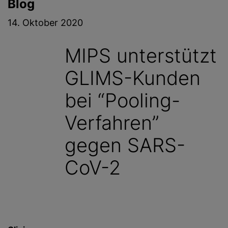
Blog
g
e
14. Oktober 2020
n
MIPS unterstützt
GLIMS-Kunden
bei “Pooling-
Verfahren”
gegen SARS-
CoV-2