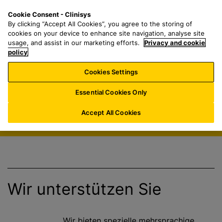
Z
S
M
Cookie Consent - Clinisys
DE/
DE
u
e
e
By clicking “Accept All Cookies”, you agree to the storing of
m
a
n
cookies on your device to enhance site navigation, analyse site
Support und
H
r
u
usage, and assist in our marketing efforts.
Privacy and cookie
a
policy
c
Informationen
u
h
Cookies Settings
p
f
für unsere
t
o
Essential Cookies Only
Kunden
i
r
n
:
Accept All Cookies
h
a
l
t
s
p
Wir unterstützen Sie
r
i
n
Wir bieten spezielle mehrsprachige