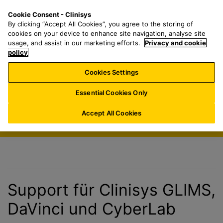
Z
S
M
Cookie Consent - Clinisys
LU/
DE
u
e
e
By clicking “Accept All Cookies”, you agree to the storing of
m
a
n
cookies on your device to enhance site navigation, analyse site
Support und
H
r
u
usage, and assist in our marketing efforts.
Privacy and cookie
a
policy
c
Informationen
u
h
Cookies Settings
p
f
für unsere
t
o
Essential Cookies Only
Kunden
i
r
n
:
Accept All Cookies
h
a
l
t
s
p
Support für Clinisys GLIMS,
r
DaVinci und CyberLab
i
n