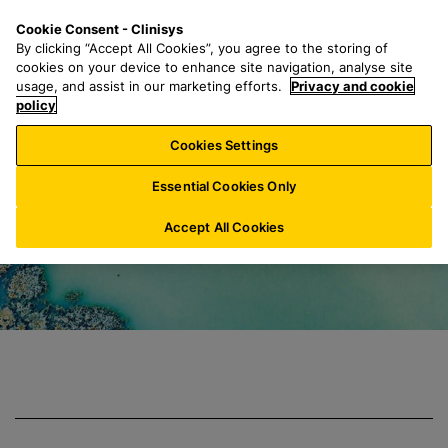
Z
S
M
Cookie Consent - Clinisys
LU/
DE
u
e
e
By clicking “Accept All Cookies”, you agree to the storing of
m
a
n
cookies on your device to enhance site navigation, analyse site
H
r
u
usage, and assist in our marketing efforts.
Privacy and cookie
Anpassung an we
a
policy
c
u
h
Cookies Settings
p
f
t
o
Essential Cookies Only
i
r
n
:
Accept All Cookies
h
a
l
t
s
p
r
i
n