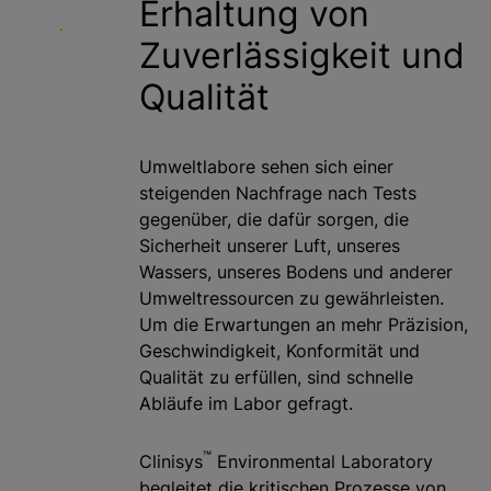
Erhaltung von
g
Zuverlässigkeit und
e
n
Qualität
Umweltlabore sehen sich einer
steigenden Nachfrage nach Tests
gegenüber, die dafür sorgen, die
Sicherheit unserer Luft, unseres
Wassers, unseres Bodens und anderer
Umweltressourcen zu gewährleisten.
Um die Erwartungen an mehr Präzision,
Geschwindigkeit, Konformität und
Qualität zu erfüllen, sind schnelle
Abläufe im Labor gefragt.
™
Clinisys
Environmental Laboratory
begleitet die kritischen Prozesse von