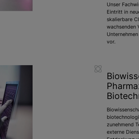
Unser Fachwis
Eintritt in n
skalierbare C
wachsenden V
Unternehmen g
vor.
Biowiss
Pharma
Biotech
Biowissensch
biotechnolog
zunehmend Te
externe Diens