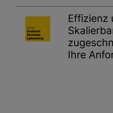
g
e
Effizienz
n
Skalierba
zugeschni
Ihre Anf