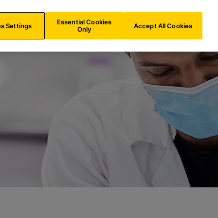
e
LU/
DE
Suche
Essential Cookies
s Settings
Accept All Cookies
Only
gsdienste