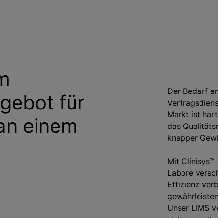
em
Der Bedarf a
gebot für
Vertragsdiens
Markt ist har
 an einem
das Qualitäts
knapper Gewi
Mit Clinisys™
Labore versch
Effizienz ver
gewährleisten
Unser LIMS ve