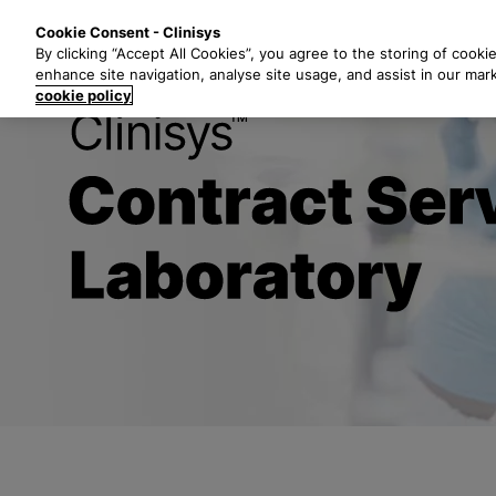
Z
Lösungen
B
Cookie Consent - Clinisys
u
By clicking “Accept All Cookies”, you agree to the storing of cooki
m
enhance site navigation, analyse site usage, and assist in our mar
H
cookie policy
a
Wachsende Au
u
p
t
i
n
h
a
l
t
s
p
r
i
n