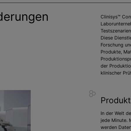
rderungen
Clinisys™ Con
Laborunterneh
Testszenarien
Diese Dienstl
Forschung un
Produkte, Mate
Produktionsp
der Produktio
klinischer Pr
Produkti
In der Welt d
jede Minute. 
werden Daten