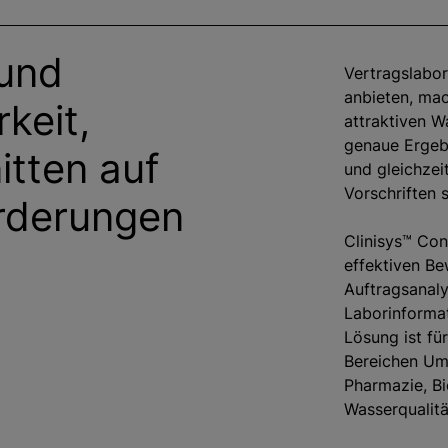
 und
Vertragslabore
anbieten, ma
rkeit,
attraktiven W
genaue Ergebn
tten auf
und gleichzeit
Vorschriften s
orderungen
Clinisys™ Con
effektiven B
Auftragsanaly
Laborinforma
Lösung ist fü
Bereichen Um
Pharmazie, Bi
Wasserqualitä