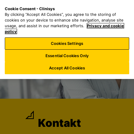
Z
S
M
Cookie Consent - Clinisys
LU/
DE
u
e
e
By clicking “Accept All Cookies”, you agree to the storing of
m
a
n
cookies on your device to enhance site navigation, analyse site
H
r
u
usage, and assist in our marketing efforts.
Privacy and cookie
a
policy
c
u
h
Cookies Settings
p
f
t
o
Essential Cookies Only
i
r
n
:
Accept All Cookies
h
a
l
t
s
p
r
Kontakt
i
n