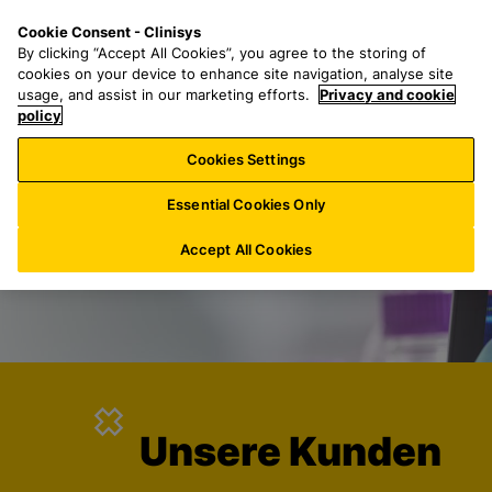
Z
S
M
Cookie Consent - Clinisys
DE/
DE
u
e
e
By clicking “Accept All Cookies”, you agree to the storing of
m
a
n
cookies on your device to enhance site navigation, analyse site
H
r
u
usage, and assist in our marketing efforts.
Privacy and cookie
a
policy
c
u
h
Cookies Settings
p
f
t
o
Essential Cookies Only
i
r
n
:
Accept All Cookies
h
a
l
t
s
p
r
Unsere Kunden
i
n