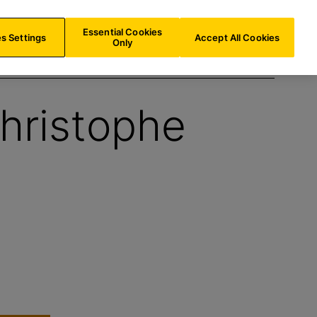
e
DE/
DE
Suche
Essential Cookies
s Settings
Accept All Cookies
Only
hristophe