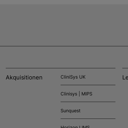
Akquisitionen
CliniSys UK
L
Clinisys | MIPS
Sunquest
Horizon LIMS