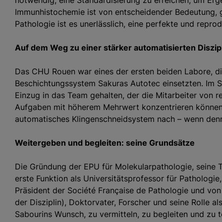
notwendig, eine Standardisierung zu erreichen, um Erge
Immunhistochemie ist von entscheidender Bedeutung, ge
Pathologie ist es unerlässlich, eine perfekte und repro
Auf dem Weg zu einer stärker automatisierten Diszip
Das CHU Rouen war eines der ersten beiden Labore, die
Beschichtungssystem Sakuras Autotec einsetzten. Im
Einzug in das Team gehalten, der die Mitarbeiter von re
Aufgaben mit höherem Mehrwert konzentrieren können. 
automatisches Klingenschneidsystem nach – wenn denn
Weitergeben und begleiten: seine Grundsätze
Die Gründung der EPU für Molekularpathologie, seine 
erste Funktion als Universitätsprofessor für Pathologie,
Präsident der Société Française de Pathologie und vo
der Disziplin), Doktorvater, Forscher und seine Rolle 
Sabourins Wunsch, zu vermitteln, zu begleiten und zu tei