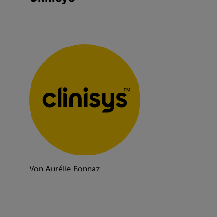
g
e
n
Von Aurélie Bonnaz