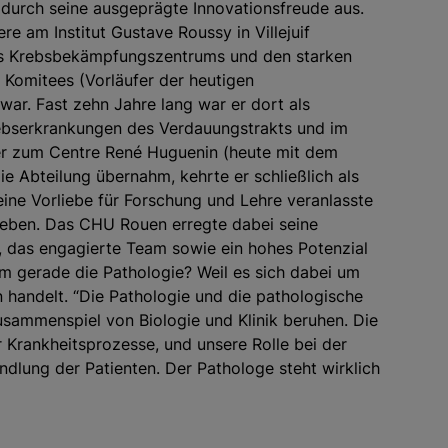
 durch seine ausgeprägte Innovationsfreude aus.
ere am Institut Gustave Roussy in Villejuif
es Krebsbekämpfungszentrums und den starken
 Komitees (Vorläufer der heutigen
war. Fast zehn Jahre lang war er dort als
Krebserkrankungen des Verdauungstrakts und im
er zum Centre René Huguenin (heute mit dem
die Abteilung übernahm, kehrte er schließlich als
eine Vorliebe für Forschung und Lehre veranlasste
streben. Das CHU Rouen erregte dabei seine
, das engagierte Team sowie ein hohes Potenzial
um gerade die Pathologie? Weil es sich dabei um
n handelt. “Die Pathologie und die pathologische
usammenspiel von Biologie und Klinik beruhen. Die
 Krankheitsprozesse, und unsere Rolle bei der
ndlung der Patienten. Der Pathologe steht wirklich