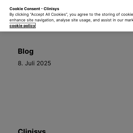
Z
Lösungen
B
Cookie Consent - Clinisys
u
By clicking “Accept All Cookies”, you agree to the storing of cooki
m
enhance site navigation, analyse site usage, and assist in our mar
H
cookie policy
a
u
p
Blog
t
i
8. Juli 2025
n
h
a
l
t
s
p
r
i
Clinisys
n