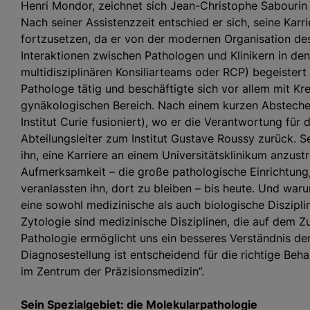
Henri Mondor, zeichnet sich Jean-Christophe Sabourin
Nach seiner Assistenzzeit entschied er sich, seine Karri
fortzusetzen, da er von der modernen Organisation d
Interaktionen zwischen Pathologen und Klinikern in den
multidisziplinären Konsiliarteams oder RCP) begeistert 
Pathologe tätig und beschäftigte sich vor allem mit 
gynäkologischen Bereich. Nach einem kurzen Abstech
Institut Curie fusioniert), wo er die Verantwortung für 
Abteilungsleiter zum Institut Gustave Roussy zurück. S
ihn, eine Karriere an einem Universitätsklinikum anzu
Aufmerksamkeit – die große pathologische Einrichtung
veranlassten ihn, dort zu bleiben – bis heute. Und war
eine sowohl medizinische als auch biologische Diszipli
Zytologie sind medizinische Disziplinen, die auf dem Z
Pathologie ermöglicht uns ein besseres Verständnis der
Diagnosestellung ist entscheidend für die richtige Beha
im Zentrum der Präzisionsmedizin”.
Sein Spezialgebiet: die Molekularpathologie