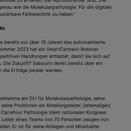
bnisse zu erhalten, die reproduzierbar sind. Die
nau wie die Molekularpathologie. Für die digitale
duzierbare Färbetechnik zu haben.”
lin
 bereits vor über 10 Jahren das automatisierte
 Sommer 2023 hat ein SmartConnect-Roboter
petitiven Handlungen entlastet, damit sie sich auf
Die Zukunft? Sabourin denkt bereits über ein
 die Erträge besser werden.
Teilnahme am DU für Molekularpathologie, seine
 seine Positionen als Abteilungsleiter, (ehemaliger)
n Carrefour Pathologie (dem nationalen Kongress
als Leiter eines Teams von 70 Personen zeugen von
len. Er ist für seine Kollegen und Mitarbeiter