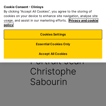
P
S
M
Cookie Consent - Clinisys
BE/
FR
a
e
e
By clicking “Accept All Cookies”, you agree to the storing of
s
a
n
cookies on your device to enhance site navigation, analyse site
s
r
u
usage, and assist in our marketing efforts.
Privacy and cookie
e
policy
c
r
h
Cookies Settings
Blog
a
f
u
o
Essential Cookies Only
8 Juillet 2025
c
r
o
:
Accept All Cookies
Portrait Jean-
n
t
Christophe
e
n
Sabourin
u
p
r
i
n