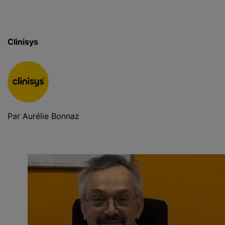
c
i
p
Clinisys
a
l
Par Aurélie Bonnaz