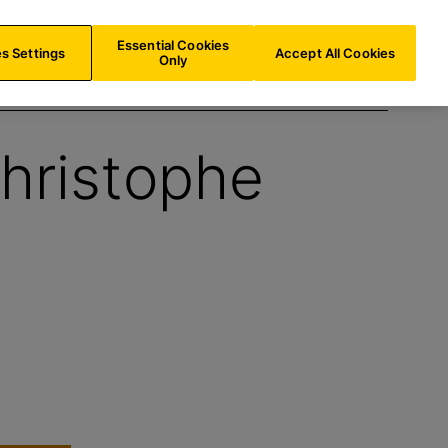
NL/
NL
Zoeken
Essential Cookies
s Settings
Accept All Cookies
Only
hristophe