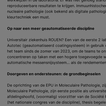
werkwijzen in de laboratoria. Er was niet genoeg stan
reproduceerbare resultaten te krijgen. Immuunhistochemi
nucleaire pathologie (ook bekend als digitale patholog
kleurtechniek een must.
Op naar een meer geautomatiseerde discipline
Universitair ziekenhuis ROUEN? Een van de eerste 2 la
Autotec (geautomatiseerd coatingsysteem) in gebruik
het team sinds de zomer van 2023, om de teams te ont
concentreren op taken met een hogere toegevoegde wa
automatische messensnijsysteem… als de rendementen ef
Doorgeven en ondersteunen: de grondbeginselen
De oprichting van de EPU in Moleculaire Pathologie, zi
Moleculaire Pathologie, zijn eerste positie als universite
afdelingshoofd, (voormalig) voorzitter van de Société
(het nationale congres van de discipline), thesis begele