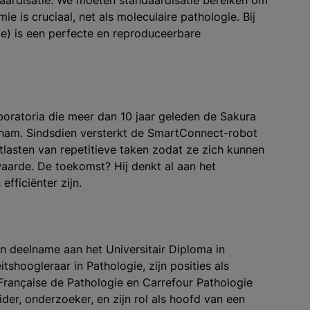
daardisatie. We moeten standaardisatie bereiken om
e is cruciaal, net als moleculaire pathologie. Bij
ie) is een perfecte en reproduceerbare
boratoria die meer dan 10 jaar geleden de Sakura
 nam. Sindsdien versterkt de SmartConnect-robot
lasten van repetitieve taken zodat ze zich kunnen
arde. De toekomst? Hij denkt al aan het
ficiënter zijn.
jn deelname aan het Universitair Diploma in
itshoogleraar in Pathologie, zijn posities als
 Française de Pathologie en Carrefour Pathologie
ider, onderzoeker, en zijn rol als hoofd van een