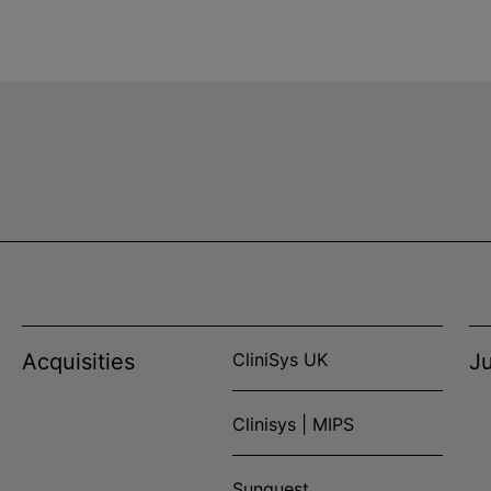
Acquisities
CliniSys UK
Ju
Clinisys | MIPS
Sunquest