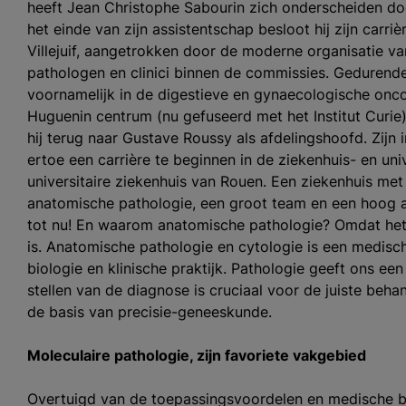
heeft Jean Christophe Sabourin zich onderscheiden doo
het einde van zijn assistentschap besloot hij zijn carriè
Villejuif, aangetrokken door de moderne organisatie va
pathologen en clinici binnen de commissies. Gedurende 
voornamelijk in de digestieve en gynaecologische onco
Huguenin centrum (nu gefuseerd met het Institut Curie),
hij terug naar Gustave Roussy als afdelingshoofd. Zijn
ertoe een carrière te beginnen in de ziekenhuis- en uni
universitaire ziekenhuis van Rouen. Een ziekenhuis me
anatomische pathologie, een groot team en een hoog ac
tot nu! En waarom anatomische pathologie? Omdat het 
is. Anatomische pathologie en cytologie is een medische
biologie en klinische praktijk. Pathologie geeft ons een
stellen van de diagnose is cruciaal voor de juiste beh
de basis van precisie-geneeskunde.
Moleculaire pathologie, zijn
favoriete
vakgebied
Overtuigd van de toepassingsvoordelen en medische bi