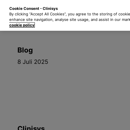
G
Oplossingen
Indust
Cookie Consent - Clinisys
a
By clicking “Accept All Cookies”, you agree to the storing of cooki
n
enhance site navigation, analyse site usage, and assist in our mar
a
cookie policy
a
r
h
Blog
o
o
8 Juli 2025
f
d
t
e
k
s
t
Clinisys