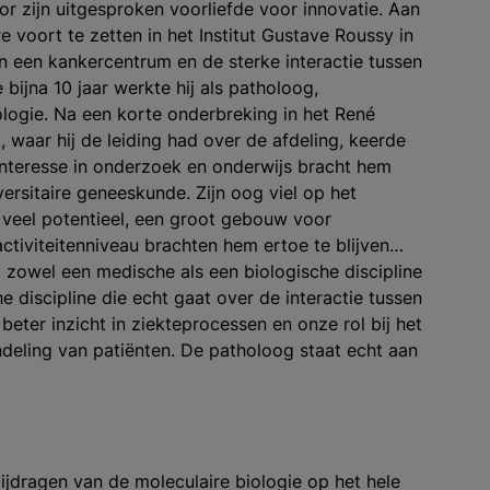
r zijn uitgesproken voorliefde voor innovatie. Aan
re voort te zetten in het Institut Gustave Roussy in
n een kankercentrum en de sterke interactie tussen
bijna 10 jaar werkte hij als patholoog,
logie. Na een korte onderbreking in het René
 waar hij de leiding had over de afdeling, keerde
 interesse in onderzoek en onderwijs bracht hem
versitaire geneeskunde. Zijn oog viel op het
t veel potentieel, een groot gebouw voor
tiviteitenniveau brachten hem ertoe te blijven…
zowel een medische als een biologische discipline
 discipline die echt gaat over de interactie tussen
 beter inzicht in ziekteprocessen en onze rol bij het
andeling van patiënten. De patholoog staat echt aan
jdragen van de moleculaire biologie op het hele