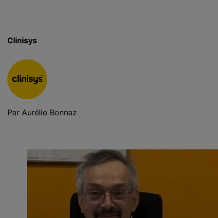
c
i
p
Clinisys
a
l
Par Aurélie Bonnaz