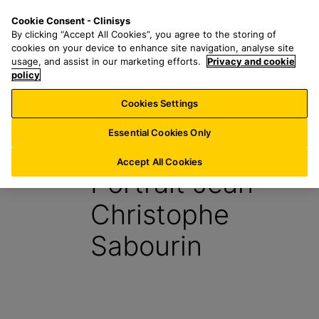
P
S
M
Cookie Consent - Clinisys
LU/
FR
a
e
e
By clicking “Accept All Cookies”, you agree to the storing of
s
a
n
cookies on your device to enhance site navigation, analyse site
s
r
u
usage, and assist in our marketing efforts.
Privacy and cookie
e
policy
c
r
h
Cookies Settings
Blog
a
f
u
o
Essential Cookies Only
8 Juillet 2025
c
r
o
:
Accept All Cookies
Portrait Jean-
n
t
Christophe
e
n
Sabourin
u
p
r
i
n