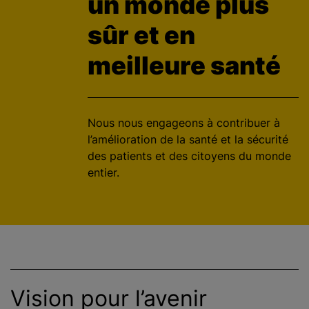
un monde plus
c
sûr et en
i
p
meilleure santé
a
l
Nous nous engageons à contribuer à
l’amélioration de la santé et la sécurité
des patients et des citoyens du monde
entier.
Vision pour l’avenir