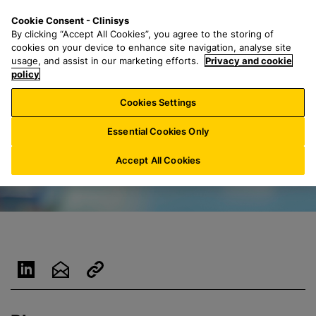
Z
S
M
Cookie Consent - Clinisys
LU/
DE
u
e
e
By clicking “Accept All Cookies”, you agree to the storing of
m
a
n
cookies on your device to enhance site navigation, analyse site
H
r
u
usage, and assist in our marketing efforts.
Privacy and cookie
a
policy
c
u
h
Cookies Settings
p
f
t
o
Essential Cookies Only
i
r
n
:
Accept All Cookies
h
a
l
t
s
p
r
i
n