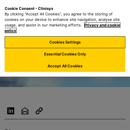
G
S
M
Cookie Consent - Clinisys
BE/
NL
a
e
e
By clicking “Accept All Cookies”, you agree to the storing of
n
a
n
cookies on your device to enhance site navigation, analyse site
a
r
u
usage, and assist in our marketing efforts.
Privacy and cookie
a
policy
c
r
h
Cookies Settings
h
f
o
o
Essential Cookies Only
o
r
f
:
Accept All Cookies
d
t
e
k
s
t