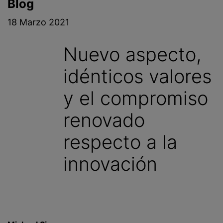
Blog
i
n
18 Marzo 2021
c
i
Nuevo aspecto,
p
a
idénticos valores
l
y el compromiso
renovado
respecto a la
innovación