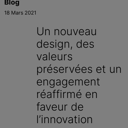
Blog
c
i
18 Mars 2021
p
a
Un nouveau
l
design, des
valeurs
préservées et un
engagement
réaffirmé en
faveur de
l’innovation