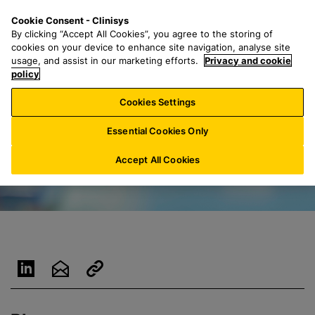
P
S
M
Cookie Consent - Clinisys
FR/
FR
a
e
e
By clicking “Accept All Cookies”, you agree to the storing of
s
a
n
cookies on your device to enhance site navigation, analyse site
s
r
u
usage, and assist in our marketing efforts.
Privacy and cookie
e
policy
c
r
h
Cookies Settings
a
f
u
o
Essential Cookies Only
c
r
o
:
Accept All Cookies
n
t
e
n
u
p
r
i
n