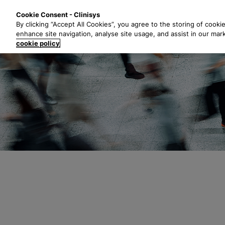
S
Soluciones
I
Cookie Consent - Clinisys
a
By clicking “Accept All Cookies”, you agree to the storing of cooki
l
enhance site navigation, analyse site usage, and assist in our mar
t
cookie policy
a
r
a
l
c
o
n
t
e
n
i
d
o
p
r