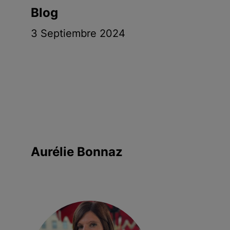
i
Blog
n
3 Septiembre 2024
c
i
p
a
l
Aurélie Bonnaz