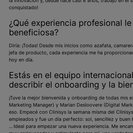
la innovación y, desde hace casi 8 años, trabajo en el 
conquistado!
¿Qué experiencia profesional l
beneficiosa?
Diría: ¡Todas! Desde mis inicios como azafata, camarera
jefa de producto, cada experiencia me ha proporciona
hoy en día.
Estás en el equipo internaciona
describir el onboarding y la bi
¡Tuve la mejor bienvenida y onboarding de todas mis e
Marketing Manager) y Marian Desloovere (Digital Mark
eso. Empecé con Clinisys la semana misma del Clinisys 
empleados y fue un día perfecto: sol, sencillez y buen
… Ideal para empezar una nueva experiencia. Me encanta