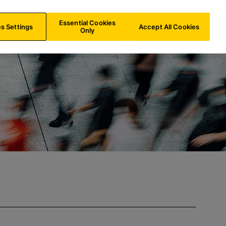
e
AT/
DE
Suche
Essential Cookies
s Settings
Accept All Cookies
Only