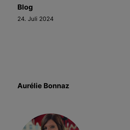
g
Blog
e
24. Juli 2024
n
Aurélie Bonnaz