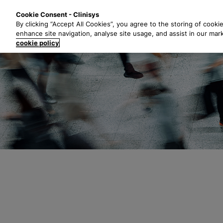
Z
Lösungen
B
Cookie Consent - Clinisys
u
By clicking “Accept All Cookies”, you agree to the storing of cooki
m
enhance site navigation, analyse site usage, and assist in our mar
H
cookie policy
a
u
p
t
i
n
h
a
l
t
s
p
r
i
n