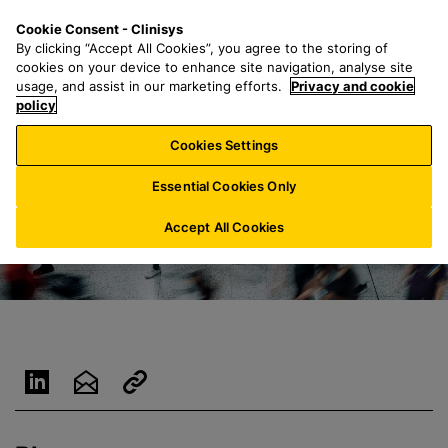
G
S
M
Cookie Consent - Clinisys
NL/
NL
a
e
e
By clicking “Accept All Cookies”, you agree to the storing of
n
a
n
cookies on your device to enhance site navigation, analyse site
a
r
u
usage, and assist in our marketing efforts.
Privacy and cookie
a
policy
c
r
h
Cookies Settings
h
f
o
o
Essential Cookies Only
o
r
f
:
Accept All Cookies
d
t
e
k
s
t