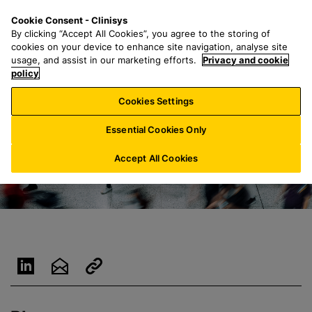
P
S
M
Cookie Consent - Clinisys
FR/
FR
a
e
e
By clicking “Accept All Cookies”, you agree to the storing of
s
a
n
cookies on your device to enhance site navigation, analyse site
s
r
u
usage, and assist in our marketing efforts.
Privacy and cookie
e
policy
c
r
h
Cookies Settings
a
f
u
o
Essential Cookies Only
c
r
o
:
Accept All Cookies
n
t
e
n
u
p
r
i
n