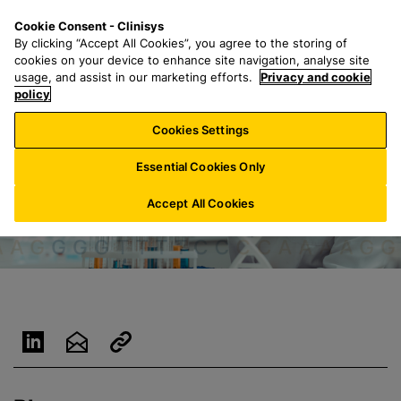
Z
S
M
Cookie Consent - Clinisys
LU/
DE
u
e
e
By clicking “Accept All Cookies”, you agree to the storing of
m
a
n
cookies on your device to enhance site navigation, analyse site
H
r
u
usage, and assist in our marketing efforts.
Privacy and cookie
a
policy
c
u
h
Cookies Settings
p
f
t
o
Essential Cookies Only
i
r
n
:
Accept All Cookies
h
a
l
t
s
p
r
i
n