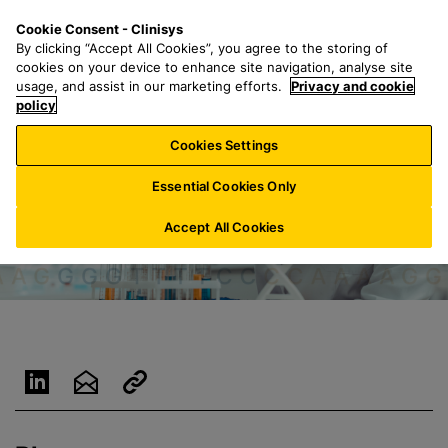
G
S
M
Cookie Consent - Clinisys
BE/
NL
a
e
e
By clicking “Accept All Cookies”, you agree to the storing of
n
a
n
cookies on your device to enhance site navigation, analyse site
a
r
u
usage, and assist in our marketing efforts.
Privacy and cookie
a
policy
c
r
h
Cookies Settings
h
f
o
o
Essential Cookies Only
o
r
f
:
Accept All Cookies
d
t
e
k
s
t