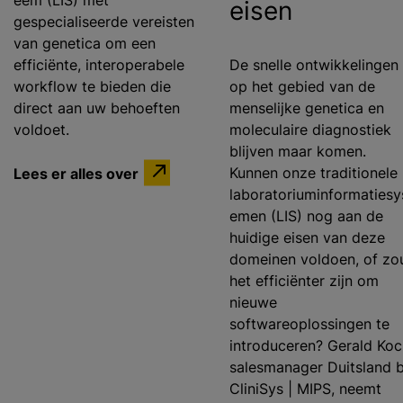
eem (LIS) met
eisen
gespecialiseerde vereisten
van genetica om een ​​
efficiënte, interoperabele
De snelle ontwikkelingen
workflow te bieden die
op het gebied van de
direct aan uw behoeften
menselijke genetica en
voldoet.
moleculaire diagnostiek
blijven maar komen.
Lees er alles over
Kunnen onze traditionele
laboratoriuminformatiesy
emen (LIS) nog aan de
huidige eisen van deze
domeinen voldoen, of zo
het efficiënter zijn om
nieuwe
softwareoplossingen te
introduceren? Gerald Koc
salesmanager Duitsland b
CliniSys | MIPS, neemt