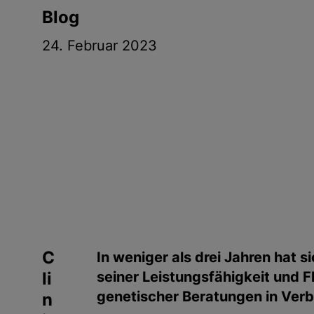
g
Blog
e
24. Februar 2023
n
C
In weniger als drei Jahren hat 
li
seiner Leistungsfähigkeit und F
genetischer Beratungen in Ver
n