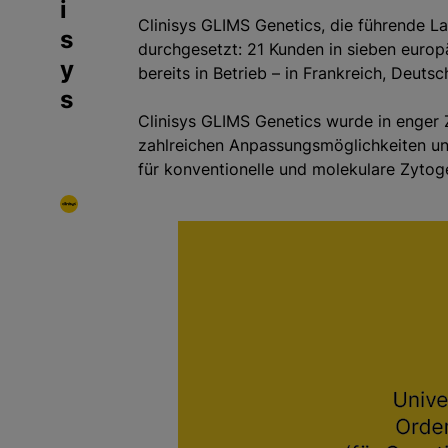
i
Clinisys GLIMS Genetics, die führende L
s
durchgesetzt: 21 Kunden in sieben europä
y
bereits in Betrieb – in Frankreich, Deuts
s
Clinisys GLIMS Genetics wurde in enger Z
zahlreichen Anpassungsmöglichkeiten und 
für konventionelle und molekulare Zyto