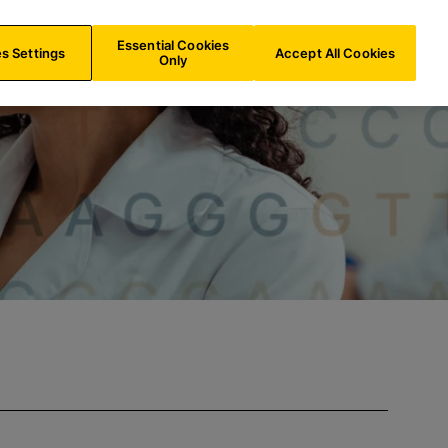
e
CH/
DE
Suche
Essential Cookies
s Settings
Accept All Cookies
Only