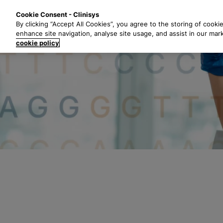
Z
Lösungen
B
Cookie Consent - Clinisys
u
By clicking “Accept All Cookies”, you agree to the storing of cooki
m
enhance site navigation, analyse site usage, and assist in our mar
H
cookie policy
a
u
p
t
i
n
h
a
l
t
s
p
r
i
n