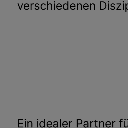
verschiedenen Dis
g
e
n
Ein idealer Partner fü