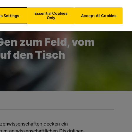
e
CH/
DE
Suche
Essential Cookies
s Settings
Accept All Cookies
Only
en zum Feld, vom
auf den Tisch
nzenwissenschaften decken ein
rum an wissenschaftlichen Disziplinen