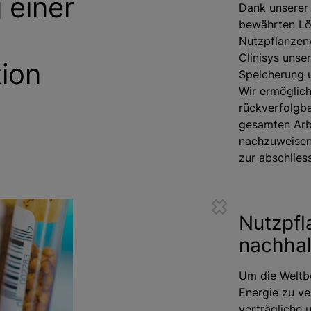
 einer
Dank unserer 
bewährten Lö
Nutzpflanzen
Clinisys unse
ion
Speicherung u
Wir ermöglich
rückverfolgba
gesamten Arb
nachzuweisen,
zur abschlies
Nutzpfl
nachhal
Um die Weltb
Energie zu ve
verträgliche 