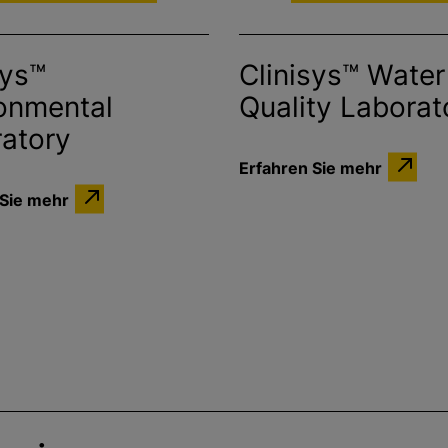
sys™
Clinisys™ Water
onmental
Quality Laborat
atory
Erfahren Sie mehr
 Sie mehr