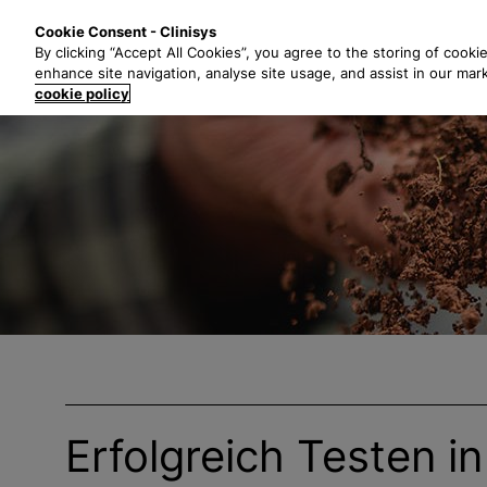
Z
Lösungen
B
Cookie Consent - Clinisys
u
By clicking “Accept All Cookies”, you agree to the storing of cooki
m
enhance site navigation, analyse site usage, and assist in our mar
H
cookie policy
a
u
p
t
i
n
h
a
l
t
s
p
r
Erfolgreich Testen in
i
n