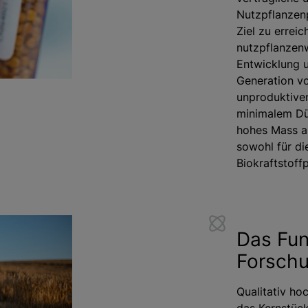
Nutzpflanzenp
Ziel zu erreic
nutzpflanzenw
Entwicklung 
Generation vo
unproduktive
minimalem Dü
hohes Mass an
sowohl für di
Biokraftstoff
Das Fun
Forsch
Qualitativ ho