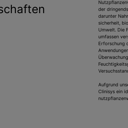
Nutzpflanzenw
schaften
der dringends
darunter Nahr
sicherheit, bi
Umwelt. Die 
umfassen vers
Erforschung 
Anwendungen f
Überwachung 
Feuchtigkeits
Versuchsstan
Aufgrund uns
Clinisys ein i
nutzpflanzenw