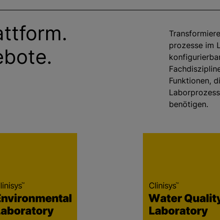
attform.
Transformiere
prozesse im L
ebote.
konfigurierbar
Fachdisziplin
Funktionen, d
Laborprozess
benötigen.