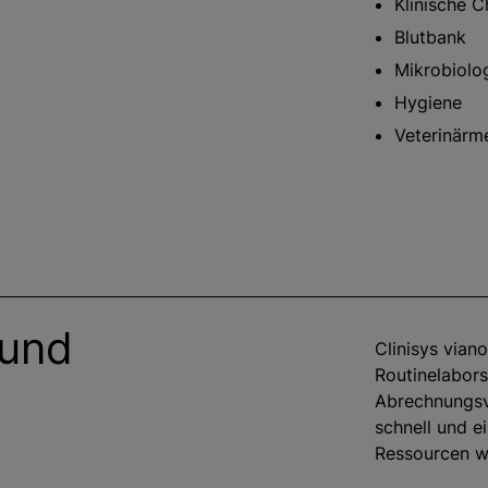
Klinische 
Blutbank
Mikrobiolo
Hygiene
Veterinärm
 und
Clinisys vian
Routinelabors
Abrechnungs
schnell und e
Ressourcen w