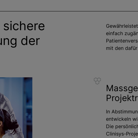
d sichere
Gewährleistet
einfach zugän
ung der
Patientenvers
mit den dafür
g
Massge
Projektr
In Abstimmung
entwickeln wi
Die persönlic
Clinisys-Proj