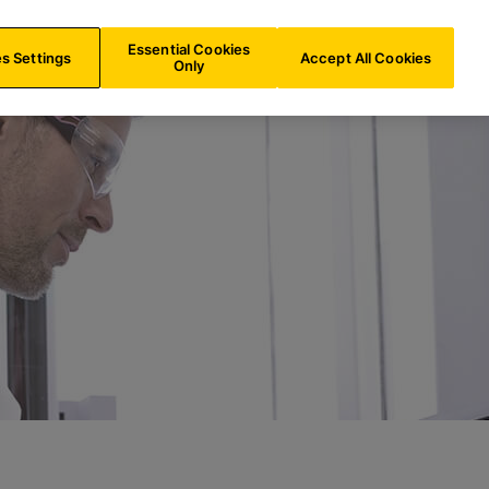
e
CH/
DE
Suche
Essential Cookies
s Settings
Accept All Cookies
Only
n gesamten Dia