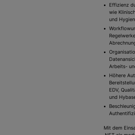
Effizienz d
wie Klinisc
und Hygien
Workflowun
Regelwerke
Abrechnun
Organisatio
Datenansich
Arbeits- un
Höhere Aut
Bereitstell
EDV, Quali
und Hybas
Beschleuni
Authentifiz
Mit dem Eins