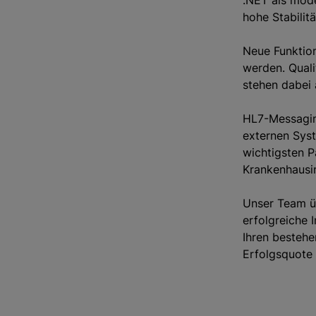
.NET als mod
hohe Stabilitä
Neue Funktion
werden. Quali
stehen dabei a
HL7-Messaging
externen Syst
wichtigsten P
Krankenhausi
Unser Team ü
erfolgreiche 
Ihren bestehe
Erfolgsquote 