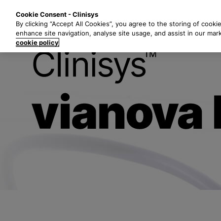
Z
Lösungen
B
Cookie Consent - Clinisys
u
By clicking “Accept All Cookies”, you agree to the storing of cooki
m
enhance site navigation, analyse site usage, and assist in our mar
H
cookie policy
a
End-to-End-L
u
p
t
i
n
h
a
l
t
s
p
r
i
n