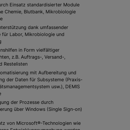
urch Einsatz standardisierter Module
he Chemie, Blutbank, Mikrobiologie
e
terstützung dank umfassender
 für Labor, Mikrobiologie und
g
nshilfen in Form vielfältiger
ten, z.B. Auftrags-, Versand-,
d Restelisten
omatisierung mit Aufbereitung und
ung der Daten für Subsysteme (Praxis-
tätsmanagementsystem usw.), DEMIS
e
gung der Prozesse durch
ierung über Windows (Single Sign-on)
atz von Microsoft®-Technologien wie