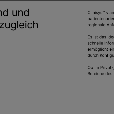
nd und
Clinisys™ vian
patientenorie
zugleich
regionale Anf
Es ist das id
schnelle Info
ermöglicht ei
durch Konfigu
Ob im Privat-
Bereiche des 