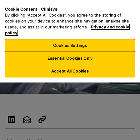
Z
S
M
Cookie Consent - Clinisys
LU/
DE
u
e
e
By clicking “Accept All Cookies”, you agree to the storing of
m
a
n
cookies on your device to enhance site navigation, analyse site
H
r
u
usage, and assist in our marketing efforts.
Privacy and cookie
a
policy
c
u
h
Cookies Settings
p
f
t
o
Essential Cookies Only
i
r
n
:
Accept All Cookies
h
a
l
t
s
p
r
i
n