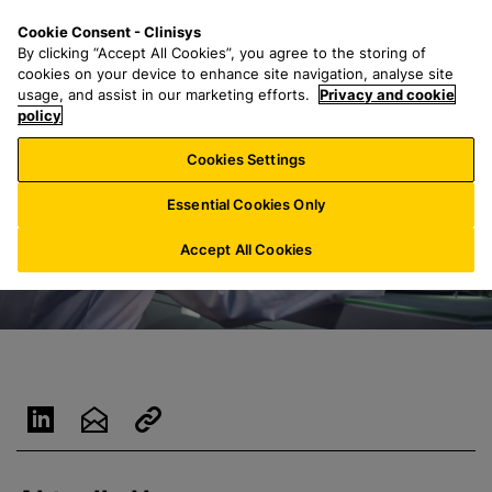
Z
S
M
Cookie Consent - Clinisys
AT/
DE
u
e
e
By clicking “Accept All Cookies”, you agree to the storing of
m
a
n
cookies on your device to enhance site navigation, analyse site
H
r
u
usage, and assist in our marketing efforts.
Privacy and cookie
a
policy
c
u
h
Cookies Settings
p
f
t
o
Essential Cookies Only
i
r
n
:
Accept All Cookies
h
a
l
t
s
p
r
i
n