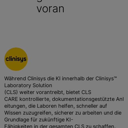
voran
g
e
n
Während Clinisys die KI innerhalb der Clinisys™
Laboratory Solution
(CLS) weiter vorantreibt, bietet CLS
CARE kontrollierte, dokumentationsgestützte Anl
eitungen, die Laboren helfen, schneller auf
Wissen zuzugreifen, sicherer zu arbeiten und die
Grundlage für zukünftige KI-
Fähigkeiten in der gesamten CLS zu schaffen.