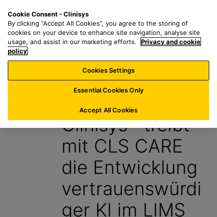
Z
S
M
Cookie Consent - Clinisys
LU/
DE
u
e
e
By clicking “Accept All Cookies”, you agree to the storing of
m
a
n
cookies on your device to enhance site navigation, analyse site
H
r
u
usage, and assist in our marketing efforts.
Privacy and cookie
a
policy
c
u
h
Cookies Settings
Aktuelle News
p
f
t
o
Essential Cookies Only
15. Mai 2026
i
r
n
:
Accept All Cookies
Clinisys™ treibt
h
a
mit CLS CARE
l
t
die Entwicklung
s
p
vertrauenswürdi
r
i
ger KI im LIMS
n