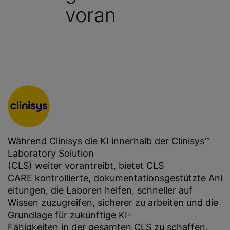
voran
g
e
n
Während Clinisys die KI innerhalb der Clinisys™
Laboratory Solution
(CLS) weiter vorantreibt, bietet CLS
CARE kontrollierte, dokumentationsgestützte Anl
eitungen, die Laboren helfen, schneller auf
Wissen zuzugreifen, sicherer zu arbeiten und die
Grundlage für zukünftige KI-
Fähigkeiten in der gesamten CLS zu schaffen.