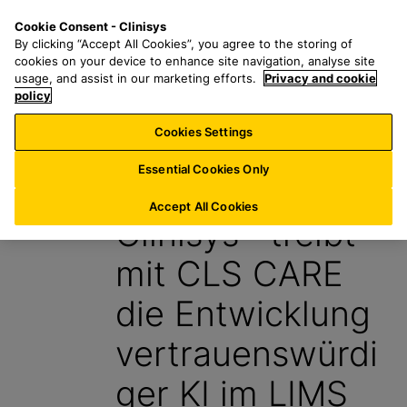
Z
S
M
Cookie Consent - Clinisys
DE/
DE
u
e
e
By clicking “Accept All Cookies”, you agree to the storing of
m
a
n
cookies on your device to enhance site navigation, analyse site
H
r
u
usage, and assist in our marketing efforts.
Privacy and cookie
a
policy
c
u
h
Cookies Settings
Aktuelle News
p
f
t
o
Essential Cookies Only
15. Mai 2026
i
r
n
:
Accept All Cookies
Clinisys™ treibt
h
a
mit CLS CARE
l
t
die Entwicklung
s
p
vertrauenswürdi
r
i
ger KI im LIMS
n