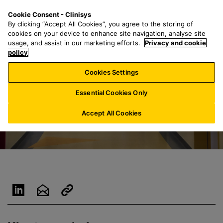
G
S
M
Cookie Consent - Clinisys
NL/
NL
a
e
e
By clicking “Accept All Cookies”, you agree to the storing of
n
a
n
cookies on your device to enhance site navigation, analyse site
a
r
u
usage, and assist in our marketing efforts.
Privacy and cookie
a
policy
c
r
h
Cookies Settings
h
f
o
o
Essential Cookies Only
o
r
f
:
Accept All Cookies
d
t
e
k
s
t