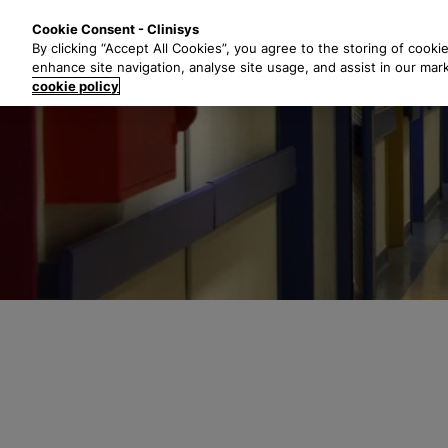
Z
Lösungen
B
Cookie Consent - Clinisys
u
By clicking “Accept All Cookies”, you agree to the storing of cooki
m
enhance site navigation, analyse site usage, and assist in our mar
H
cookie policy
a
u
p
t
i
n
h
a
l
t
s
p
r
i
n