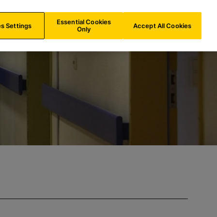
e
DE/
DE
Suche
Essential Cookies
s Settings
Accept All Cookies
Only