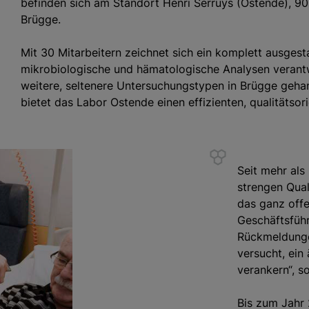
befinden sich am Standort Henri Serruys (Ostende), 900
Brügge.
Mit 30 Mitarbeitern zeichnet sich ein komplett ausges
mikrobiologische und hämatologische Analysen verant
weitere, seltenere Untersuchungstypen in Brügge geha
bietet das Labor Ostende einen effizienten, qualitätsori
Seit mehr als
strengen Qual
das ganz offe
Geschäftsfüh
Rückmeldunge
versucht, ein
verankern“, s
Bis zum Jahr 