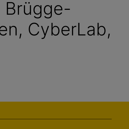
V Brügge-
en, CyberLab,