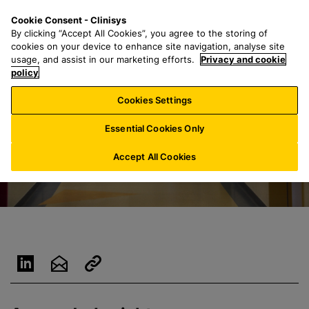
Z
S
M
Cookie Consent - Clinisys
CH/
DE
u
e
e
By clicking “Accept All Cookies”, you agree to the storing of
m
a
n
cookies on your device to enhance site navigation, analyse site
H
r
u
usage, and assist in our marketing efforts.
Privacy and cookie
a
policy
c
u
h
Cookies Settings
p
f
t
o
Essential Cookies Only
i
r
n
:
Accept All Cookies
h
a
l
t
s
p
r
i
n