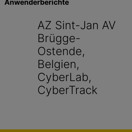
Anwenderberichte
g
e
n
AZ Sint-Jan AV
Brügge-
Ostende,
Belgien,
CyberLab,
CyberTrack