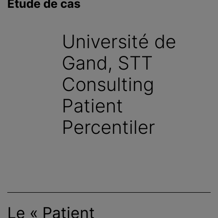
Étude de cas
c
i
p
Université de
a
l
Gand, STT
Consulting
Patient
Percentiler
Le « Patient