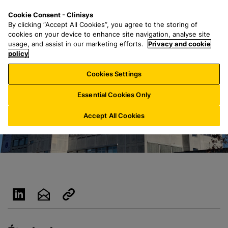
P
S
M
Cookie Consent - Clinisys
LU/
FR
a
e
e
By clicking “Accept All Cookies”, you agree to the storing of
s
a
n
cookies on your device to enhance site navigation, analyse site
s
r
u
usage, and assist in our marketing efforts.
Privacy and cookie
e
policy
c
r
h
Cookies Settings
a
f
u
o
Essential Cookies Only
c
r
o
:
Accept All Cookies
n
t
e
n
u
p
r
i
n