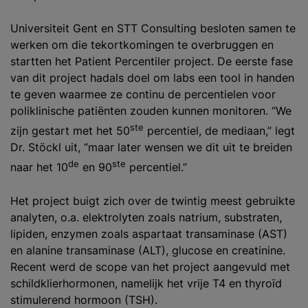
Universiteit Gent en STT Consulting besloten samen te
werken om die tekortkomingen te overbruggen en
startten het Patient Percentiler project. De eerste fase
van dit project hadals doel om labs een tool in handen
te geven waarmee ze continu de percentielen voor
poliklinische patiënten zouden kunnen monitoren. “We
ste
zijn gestart met het 50
percentiel, de mediaan,” legt
Dr. Stöckl uit, “maar later wensen we dit uit te breiden
de
ste
naar het 10
en 90
percentiel.”
Het project buigt zich over de twintig meest gebruikte
analyten, o.a. elektrolyten zoals natrium, substraten,
lipiden, enzymen zoals aspartaat transaminase (AST)
en alanine transaminase (ALT), glucose en creatinine.
Recent werd de scope van het project aangevuld met
schildklierhormonen, namelijk het vrije T4 en thyroïd
stimulerend hormoon (TSH).