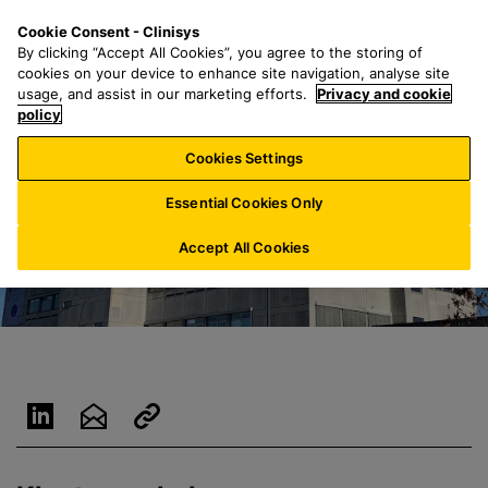
G
S
M
Cookie Consent - Clinisys
NL/
NL
a
e
e
By clicking “Accept All Cookies”, you agree to the storing of
n
a
n
cookies on your device to enhance site navigation, analyse site
a
r
u
usage, and assist in our marketing efforts.
Privacy and cookie
a
policy
c
r
h
Cookies Settings
h
f
o
o
Essential Cookies Only
o
r
f
:
Accept All Cookies
d
t
e
k
s
t