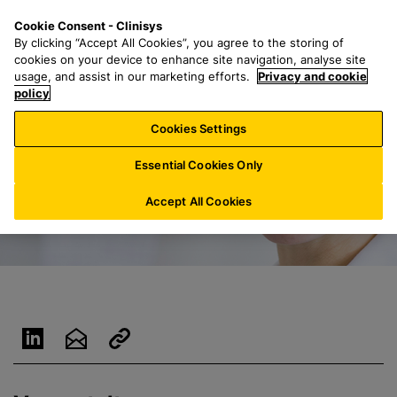
Z
S
M
Cookie Consent - Clinisys
LU/
DE
u
e
e
By clicking “Accept All Cookies”, you agree to the storing of
m
a
n
cookies on your device to enhance site navigation, analyse site
H
r
u
usage, and assist in our marketing efforts.
Privacy and cookie
a
policy
c
u
h
Cookies Settings
p
f
t
o
Essential Cookies Only
i
r
n
:
Accept All Cookies
h
a
l
t
s
p
r
i
n