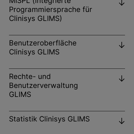
MISPL (integrierte
Programmiersprache für
Clinisys GLIMS)
Auftragserfassung
Arbeitslisten
Benutzeroberfläche
Ergebniseingabe bzw.
Resultierung
Clinisys GLIMS
Medizinische und technische
Validation
Rechte- und
Listendruck und Befunddruck
Benutzerverwaltung
GLIMS
Statistik Clinisys GLIMS