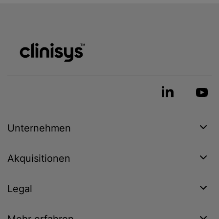
Unternehmen
Allgemeiner Aufbau
Akquisitionen
Stammdaten
Gestaltung
Legal
Auftragserfassungsbelege
Benutzer, Rechte und Zugriffe
Kommunikationsdämone /