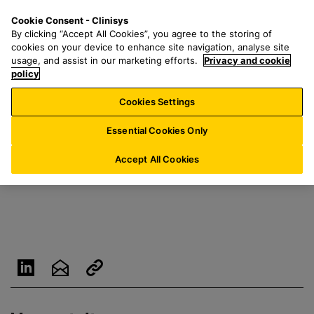
Z
S
M
Cookie Consent - Clinisys
LU/
DE
u
e
e
By clicking “Accept All Cookies”, you agree to the storing of
m
a
n
cookies on your device to enhance site navigation, analyse site
H
r
u
usage, and assist in our marketing efforts.
Privacy and cookie
a
policy
c
u
h
Cookies Settings
p
f
t
o
Essential Cookies Only
i
r
n
:
Accept All Cookies
h
a
l
t
s
p
r
i
n